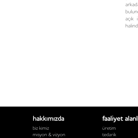
arkad
bulun
açık i
halind
hakkımızda
faaliyet alanl
biz kimiz
üretim
misyon & vizyon
tedarik