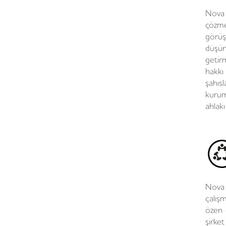
Nova 
çözmek
görüş
düşün
getir
hakkı
şahısl
kurums
ahlakı
Nova 
çalış
özen 
şirket