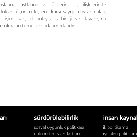
aşlarına, astlarına ve üstlerine, iş ilişkilerinde
dukları üçüncü kişilere karşı saygılı davranmaları;
letişim, karşılıklı anlayış, iş birliği ve dayanışma
e olmaları temel unsurlarımızdandır.
arı
sürdürülebilirlik
i̇nsan kayna
sosyal uygunluk politikası
i̇k politikamız
etik üretim standartları
i̇şe alım politikam