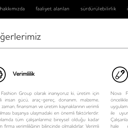
hakkımızda
faaliyet alanları
sürdürülebilirlik
ğerlerimiz
Verimlilik
Fashion Group olarak inanıyoruz ki, üretim için
Nova F
li insan gücü, araç-gereç, donanım, malzeme,
önceli
i, zaman, finansman ve üretim kaynaklarının verimli
uygulama
nılması başarıya ulaşmadaki en önemli faktörlerdir.
ile uyum
lamda tüm çalışanlarımız bireysel olduğu kadar
Çalışanla
 firma verimliliğinin bilincinde olmalıdırlar. Verimli
hale g