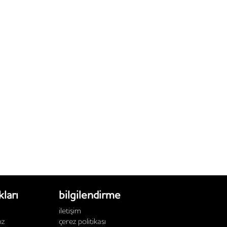
kları
bilgilendirme
i̇letişim
ız
çerez politikası