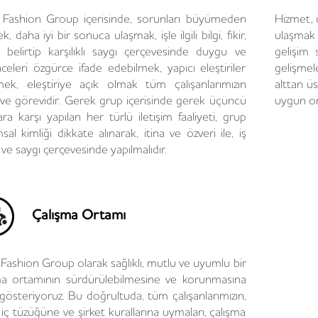
Fashion Group içerisinde, sorunları büyümeden
Hizmet, 
, daha iyi bir sonuca ulaşmak, işle ilgili bilgi, fikir,
ulaşmak 
 belirtip karşılıklı saygı çerçevesinde duygu ve
gelişim 
celeri özgürce ifade edebilmek, yapıcı eleştiriler
gelişmele
mek, eleştiriye açık olmak tüm çalışanlarımızın
alttan ü
 ve görevidir. Gerek grup içerisinde gerek üçüncü
uygun o
ara karşı yapılan her türlü iletişim faaliyeti, grup
al kimliği dikkate alınarak, itina ve özveri ile, iş
 ve saygı çerçevesinde yapılmalıdır.
Çalışma Ortamı
Fashion Group olarak sağlıklı, mutlu ve uyumlu bir
ma ortamının sürdürülebilmesine ve korunmasına
gösteriyoruz. Bu doğrultuda, tüm çalışanlarımızın,
 iç tüzüğüne ve şirket kurallarına uymaları, çalışma