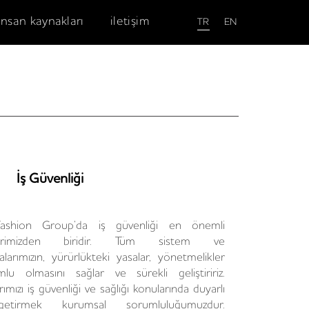
insan kaynakları
iletişim
EN
TR
İş Güvenliği
ashion Group’da iş güvenliği en önemli
klerimizden biridir. Tüm sistem ve
larımızın, yürürlükteki yasalar, yönetmelikler
lu olmasını sağlar ve sürekli geliştiririz.
rımızı iş güvenliği ve sağlığı konularında duyarlı
etirmek kurumsal sorumluluğumuzdur.