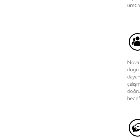
üreti
Nova
doğru
dayan
çalış
doğrul
hedefl