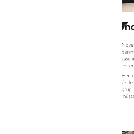
Nova
deni
tasarı
içere
Her ü
önde g
grup 
müşter