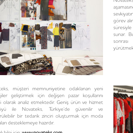
Novatek
aşamasın
sevkiyat
görev alı
süresiyl
sunar. Bu
sonrası 
yürütmek
teks, müşteri memnuniyetine odaklanan yeni
ejiler geliştirmek için değişen pazar koşullarını
li olarak analiz etmektedir. Geniş ürün ve hizmet
föyü ile Novateks, Türkiye’de güvenilir ve
rülebilir bir tedarik zinciri oluşturmak için moda
ları desteklemeye hazırdır.
ı bilgi için:
www.novateks.com