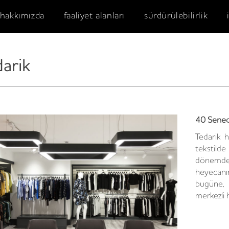
hakkımızda
faaliyet alanları
sürdürülebilirlik
darik
40 Senede
Tedarik h
tekstild
dönemde,
heyecan
bugüne, 
merkezli 