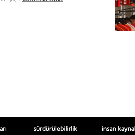
arı
sürdürülebilirlik
i̇nsan kayna