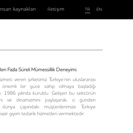
insan kaynakları
iletişim
EN
TR
n Fazla Süreli Mümessillik Deneyimi.
izmeti veren şirketimiz Türkiye’nin uluslararası
e önemli bir güce sahip olmaya başladığı
 1986 yılında kuruldu. Gelişen bu sektörün
ını ve dinamizmini paylaşarak, o günden
dünya çapındaki müşterilerimize Türkiye
hazır giyim tedarik hizmetleri vermektedir.