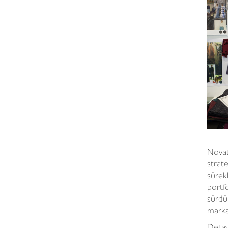
Nova
strat
sürek
port
sürdü
marka
Detayl