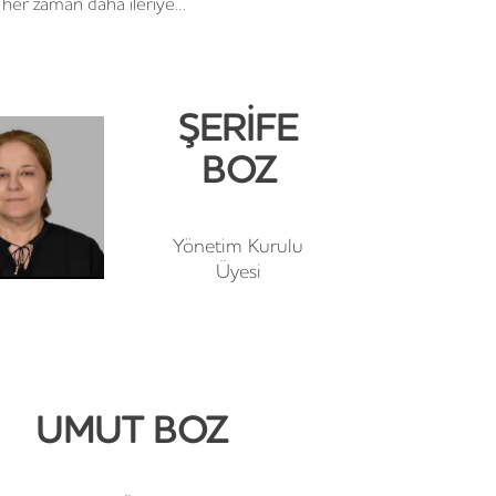
 her zaman daha ileriye…
ŞERIFE
BOZ
Yönetim Kurulu
Üyesi
UMUT BOZ