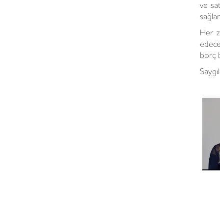
ve sa
sağla
Her z
edece
borç b
Saygıl