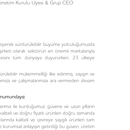
önetim Kurulu Üyesi & Grup CEO
i ekleyerek sürdürülebilir büyüme yolculuğumuzda
şirketi olarak sektörün en önemli markalarıyla
kalitesini tüm dünyaya duyururken, 23 ülkeye
ürülebilir mükemmelliği ilke edinmiş, saygın ve
arımıza ve çalışmalarımıza ara vermeden devam
onumundayız.
arımız ile kurduğumuz, güvene ve uzun yılların
 kaliteli ve doğru fiyatlı ürünleri doğru zamanda
larında kaliteli ve çevreye saygılı ürünleri tam
ve kurumsal anlayışın getirdiği bu güven, üretim