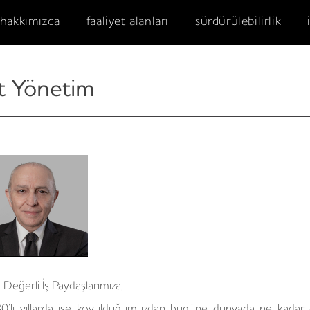
hakkımızda
faaliyet alanları
sürdürülebilirlik
t Yönetim
Değerli İş Paydaşlarımıza,
0’li yıllarda işe koyulduğumuzdan bugüne dünyada ne kadar 