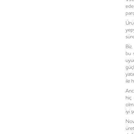
ede
parç
Ürün
yep
sür
Biz,
bu 
uyu
güç
yat
ile
Anc
hiç
olm
iyi 
Nov
üre