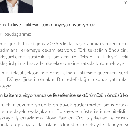
Y
 in Türkiye” kalitesini tüm dünyaya duyuruyoruz.
li paydaşlarımız,
lımızı geride bıraktığımız 2026 yılında, başarılarımıza yenilerin
adımlarla ilerlemeye devam ettiyoruz. Türk tekstilinin öncü bir 
kleştirdiğimiz stratejik iş birlikleri ile “Made in Türkiye” 
kleştirdiğimiz ihracatla ülke ekonomisine katkıda bulunmaktayız.
imiz, tekstil sektöründe örnek alınan, kalitesine güvenilen, sürd
 bir “Dünya Şirketi” olmaktır. Bu hedef doğrultusunda yatırıml
teyiz.
m kalitemiz, vizyonumuz ve felsefemizle sektörümüzün öncüsü k
rülebilir büyüme yolunda en büyük güçlerimizden biri iş ortakl
esine dayalı paydaşlıklardır. Bu sayede müşterilerimize nitelikli,
ktayız. İş ortaklarımız Nova Fashion Group şirketleri ile çalıştık
ında doğru fiyata alacaklarını bilmektedirler. 40 yıllık deneyim 