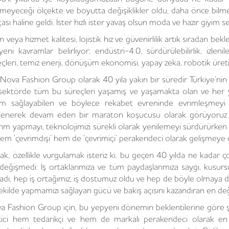
meyeceği ölçekte ve boyutta değişiklikler oldu, daha önce bilm
ası haline geldi. İster hızlı ister yavaş olsun moda ve hazır giyim 
 veya hizmet kalitesi, lojistik hız ve güvenirlilik artık sıradan be
yeni kavramlar belirliyor; endüstri-4.0, sürdürülebilirlik, izlen
eçleri, temiz enerji, dönüşüm ekonomisi, yapay zeka, robotik üre
 Nova Fashion Group olarak 40 yıla yakın bir süredir Türkiye’nin 
sektörde tüm bu süreçleri yaşamış ve yaşamakta olan ve her ye
m sağlayabilen ve böylece rekabet evreninde evrimleşmeyi ba
lenerek devam eden bir maraton koşucusu olarak görüyoruz k
ırım yapmayı, teknolojimizi sürekli olarak yenilemeyi sürdürürke
 hem ‘çevrimdışı’ hem de ‘çevrimiçi’ perakendeci olarak gelişmeye
ak, özellikle vurgulamak isteriz ki, bu geçen 40 yılda ne kadar ç
 değişmedi: İş ortaklarımıza ve tüm paydaşlarımıza saygı, kusu
adı, hep iş ortağımız, iş dostumuz oldu ve hep de böyle olmaya d
şekilde yapmamızı sağlayan gücü ve bakış açısını kazandıran en değ
a Fashion Group için, bu yepyeni dönemin beklentilerine göre 
tici hem tedarikçi ve hem de markalı perakendeci olarak en iyi