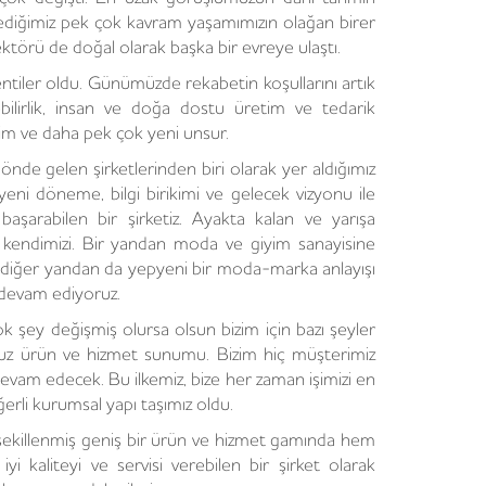
ediğimiz pek çok kavram yaşamımızın olağan birer
sektörü de doğal olarak başka bir evreye ulaştı.
klentiler oldu. Günümüzde rekabetin koşullarını artık
ilebilirlik, insan ve doğa dostu üretim ve tedarik
tim ve daha pek çok yeni unsur.
önde gelen şirketlerinden biri olarak yer aldığımız
ni döneme, bilgi birikimi ve gelecek vizyonu ile
şarabilen bir şirketiz. Ayakta kalan ve yarışa
endimizi. Bir yandan moda ve giyim sanayisine
n diğer yandan da yepyeni bir moda-marka anlayışı
 devam ediyoruz.
ok şey değişmiş olursa olsun bizim için bazı şeyler
rsuz ürün ve hizmet sunumu. Bizim hiç müşterimiz
evam edecek. Bu ilkemiz, bize her zaman işimizi en
erli kurumsal yapı taşımız oldu.
şekillenmiş geniş bir ürün ve hizmet gamında hem
 kaliteyi ve servisi verebilen bir şirket olarak