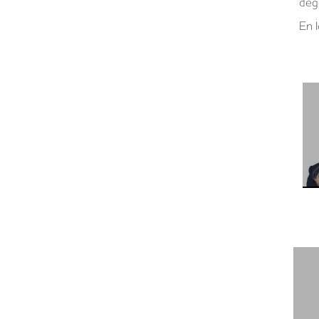
değ
En İ