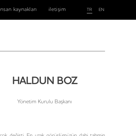
insan kaynakları
iletişim
EN
TR
HALDUN BOZ
Yönetim Kurulu Başkanı
çok değişti. En uzak görüşlümüzün dahi tahmin