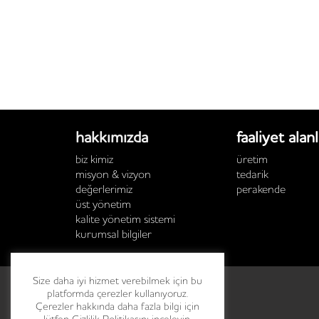
hakkımızda
faaliyet alanl
biz kimiz
üretim
misyon & vizyon
tedarik
değerlerimiz
perakende
üst yönetim
kalite yönetim sistemi
kurumsal bilgiler
Size daha iyi hizmet verebilmek için bu
platformda çerezler kullanıyoruz.
Çerezler hakkında daha fazla bilgi için