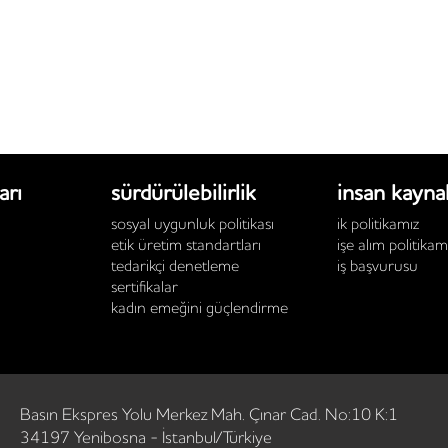
arı
sürdürülebilirlik
i̇nsan kayna
sosyal uygunluk politikası
i̇k politikamız
etik üretim standartları
i̇şe alım politikam
tedarikçi denetleme
i̇ş başvurusu
sertifikalar
kadın emeğini güçlendirme
Basın Ekspres Yolu Merkez Mah. Çınar Cad. No:10 K:1
34197 Yenibosna - İstanbul/Türkiye