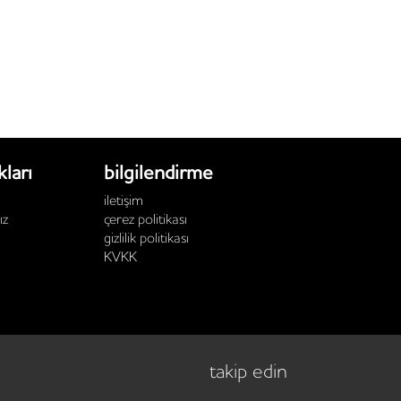
kları
bilgilendirme
i̇letişim
ız
çerez politikası
gizlilik politikası
KVKK
takip edin