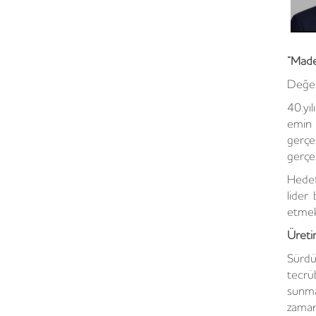
“Made
Değer
40.yı
emin 
gerçe
gerçe
Hedef
lider
etmek
Üreti
Sürdü
tecrüb
sunma
zaman